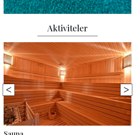
Aktiviteler
ᐸ
ᐳ
Sauna